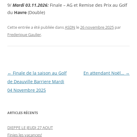
9/
Mardi 03.11.2026:
Finale – AG et Remise des Prix au Golf
du
Havre
(Double)
Cette entrée a été publiée dans
ASDN
le
26 novembre 2025
par
Frederique Gaulier
.
Navigation
←
Finale de la saison au Golf
En attendant Noël…
→
des
de Deauville Barriere Mardi
articles
04 Novembre 2025
ARTICLES RÉCENTS
DIEPPE LE JEUDI 27 AOUT
Finies les vacances!