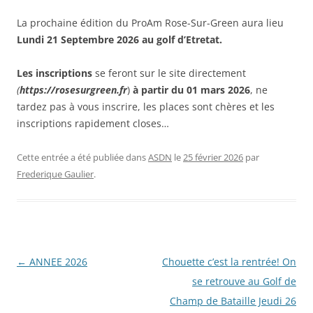
La prochaine édition du ProAm Rose-Sur-Green aura lieu
Lundi 21 Septembre 2026 au golf d’Etretat.
Les inscriptions
se feront sur le site directement
(
https://rosesurgreen.fr
)
à partir du 01 mars 2026
, ne
tardez pas à vous inscrire, les places sont chères et les
inscriptions rapidement closes…
Cette entrée a été publiée dans
ASDN
le
25 février 2026
par
Frederique Gaulier
.
Navigation
←
ANNEE 2026
Chouette c’est la rentrée! On
des
se retrouve au Golf de
articles
Champ de Bataille Jeudi 26