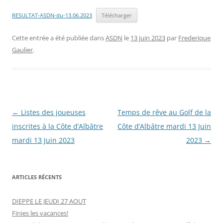
RESULTAT-ASDN-du-13.06.2023
Télécharger
Cette entrée a été publiée dans
ASDN
le
13 juin 2023
par
Frederique
Gaulier
.
Navigation
←
Listes des joueuses
Temps de rêve au Golf de la
des
inscrites à la Côte d’Albâtre
Côte d’Albâtre mardi 13 Juin
articles
mardi 13 Juin 2023
2023
→
ARTICLES RÉCENTS
DIEPPE LE JEUDI 27 AOUT
Finies les vacances!