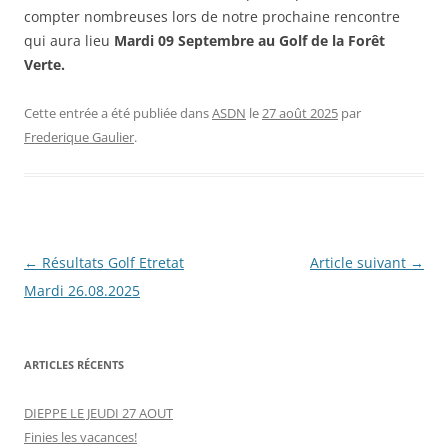
compter nombreuses lors de
notre prochaine rencontre
qui aura lieu
Mardi 09 Septembre au Golf de la Forêt
Verte.
Cette entrée a été publiée dans
ASDN
le
27 août 2025
par
Frederique Gaulier
.
Navigation
←
Résultats Golf Etretat
Article suivant
→
des
Mardi 26.08.2025
articles
ARTICLES RÉCENTS
DIEPPE LE JEUDI 27 AOUT
Finies les vacances!