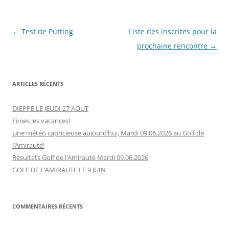
Navigation
←
Test de Putting
Liste des inscrites pour la
des
prochaine rencontre
→
articles
ARTICLES RÉCENTS
DIEPPE LE JEUDI 27 AOUT
Finies les vacances!
Une météo capricieuse aujourd’hui, Mardi 09.06.2026 au Golf de
l’Amirauté!
Résultats Golf de l’Amirauté Mardi 09.06.2026
GOLF DE L’AMIRAUTE LE 9 JUIN
COMMENTAIRES RÉCENTS