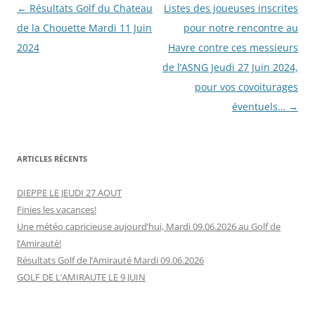
Navigation
←
Résultats Golf du Chateau
Listes des joueuses inscrites
des
de la Chouette Mardi 11 Juin
pour notre rencontre au
articles
2024
Havre contre ces messieurs
de l’ASNG Jeudi 27 Juin 2024,
pour vos covoiturages
éventuels…
→
ARTICLES RÉCENTS
DIEPPE LE JEUDI 27 AOUT
Finies les vacances!
Une météo capricieuse aujourd’hui, Mardi 09.06.2026 au Golf de
l’Amirauté!
Résultats Golf de l’Amirauté Mardi 09.06.2026
GOLF DE L’AMIRAUTE LE 9 JUIN