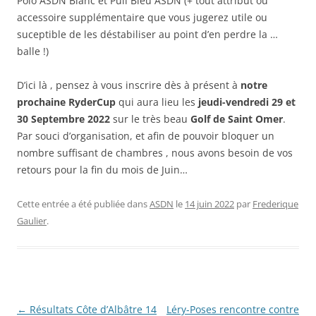
Polo ASDN Blanc et Pull Bleu ASDN (+ tout attribut ou
accessoire supplémentaire que vous jugerez utile ou
suceptible de les déstabiliser au point d’en perdre la …
balle !)
D’ici là , pensez à vous inscrire dès à présent à
notre
prochaine RyderCup
qui aura lieu les
jeudi-vendredi 29 et
30 Septembre 2022
sur le très beau
Golf de Saint Omer
.
Par souci d’organisation, et afin de pouvoir bloquer un
nombre suffisant de chambres , nous avons besoin de vos
retours pour la fin du mois de Juin…
Cette entrée a été publiée dans
ASDN
le
14 juin 2022
par
Frederique
Gaulier
.
Navigation
←
Résultats Côte d’Albâtre 14
Léry-Poses rencontre contre