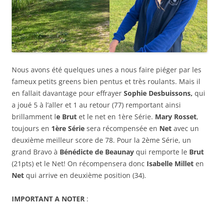
Nous avons été quelques unes a nous faire piéger par les
fameux petits greens bien pentus et très roulants. Mais il
en fallait davantage pour effrayer
Sophie Desbuissons,
qui
a joué 5 à l’aller et 1 au retour (77) remportant ainsi
brillamment l
e Brut
et le net en 1ère Série.
Mary Rosset
,
toujours en
1ère Série
sera récompensée en
Net
avec un
deuxième meilleur score de 78. Pour la 2ème Série, un
grand Bravo à
Bénédicte de Beaunay
qui remporte le
Brut
(21pts) et le Net! On récompensera donc
Isabelle Millet
en
Net
qui arrive en deuxième position (34).
IMPORTANT
A NOTER
: