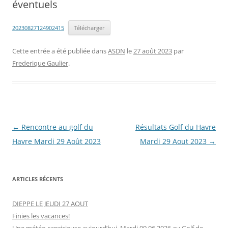
éventuels
20230827124902415
Télécharger
Cette entrée a été publiée dans
ASDN
le
27 août 2023
par
Frederique Gaulier
.
Navigation
←
Rencontre au golf du
Résultats Golf du Havre
des
Havre Mardi 29 Août 2023
Mardi 29 Aout 2023
→
articles
ARTICLES RÉCENTS
DIEPPE LE JEUDI 27 AOUT
Finies les vacances!
Une météo capricieuse aujourd’hui, Mardi 09.06.2026 au Golf de