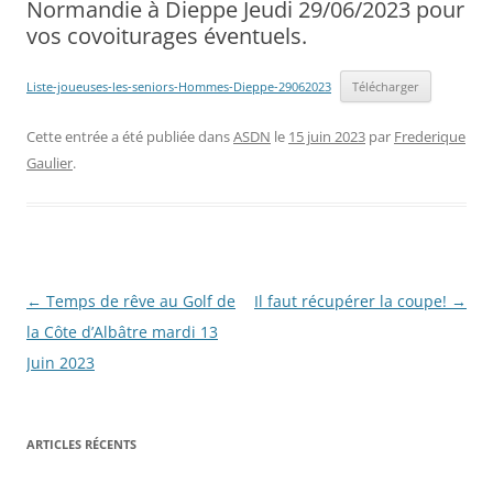
Normandie à Dieppe Jeudi 29/06/2023 pour
vos covoiturages éventuels.
Liste-joueuses-les-seniors-Hommes-Dieppe-29062023
Télécharger
Cette entrée a été publiée dans
ASDN
le
15 juin 2023
par
Frederique
Gaulier
.
Navigation
←
Temps de rêve au Golf de
Il faut récupérer la coupe!
→
des
la Côte d’Albâtre mardi 13
articles
Juin 2023
ARTICLES RÉCENTS