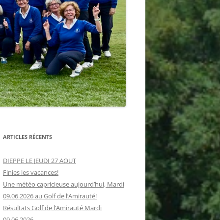
S
ARTICLES RÉCENTS
DIEPPE LE JEUDI 27 AOUT
Finies les vacances!
Une météo capricieuse aujourd’hui, Mardi
09.06.2026 au Golf de l’Amirauté!
Résultats Golf de l’Amirauté Mardi
09.06.2026