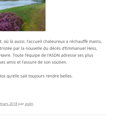
MAI 2023
RÉSULTATS DE CHAMP DE
BATAILLE JEUDI 13 AVRIL 2023
RÉSULTATS DU DOUBLE DE
RENTRÉE À DEAUVILLE MARDI
, où là aussi, l’accueil chaleureux a réchauffé mains,
28/03/2023
tristée par la nouvelle du décès d’Emmanuel Hess,
Havre. Toute l’équipe de l’ASDN adresse ses plus
CLASSEMENT TOUTES
ses amis et l’assure de son soutien.
RENCONTRES
s qu’elle sait toujours rendre belles.
 mars 2018
par
asdn
.