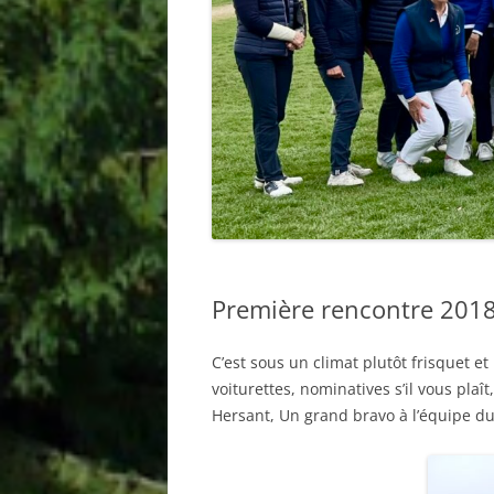
2021
2020
2019
2018
2017
2016
Première rencontre 201
C’est sous un climat plutôt frisquet e
voiturettes, nominatives s’il vous plaî
Hersant, Un grand bravo à l’équipe du g