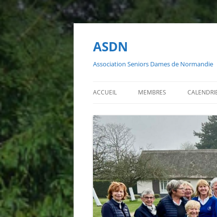
ASDN
Association Seniors Dames de Normandie
ACCUEIL
MEMBRES
CALENDRI
INSCRIPTIONS AUX COMPÉTITIONS
LISTE DES MEMBRES
CALENDR
2026
TROMBINOSCOPE
CALENDRI
CALENDRI
CALENDRI
2022