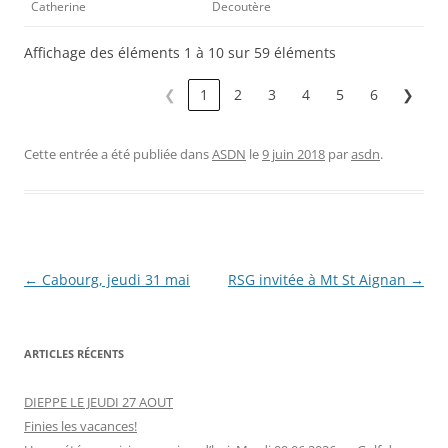
Catherine
Decoutère
Affichage des éléments 1 à 10 sur 59 éléments
❮
1
2
3
4
5
6
❯
Cette entrée a été publiée dans
ASDN
le
9 juin 2018
par
asdn
.
Navigation
←
Cabourg, jeudi 31 mai
RSG invitée à Mt St Aignan
→
des
articles
ARTICLES RÉCENTS
DIEPPE LE JEUDI 27 AOUT
Finies les vacances!