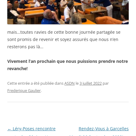
mais…toutes ravies de cette bonne journée partagée se
sont promis de revenir et soyez assurés que nous n’en
resterons pas là…
Vivement l’an prochain que nous puissions prendre notre
revanche!
Cette entrée a été publiée dans
ASDN
le
3 juillet 2022
par
Frederique Gaulier
.
Navigation
←
Léry-Poses rencontre
Rendez-Vous à Garcelles