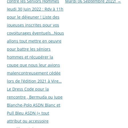
des
contre les Séniors Hommes
Mardi 06 Septembre 2022!
→
articles
Jeudi 30 Juin 2022 : Rdv à 11h
pour le déjeuner ! Liste des
joueuses inscrites pour vos
covoiturages éventuels…Nous
allons tout mettre en oeuvre
pour battre les séniors
hommes et récupérer la
coupe que nous leur avions
malencontreusement cédée
lors de l’édition 2021 à Vire…
Le Dress Code pour la
rencontre , Bermuda ou Jupe
Blanche-Polo ASDN Blanc et
Pull Bleu ASDN (+ tout
attribut ou accessoire