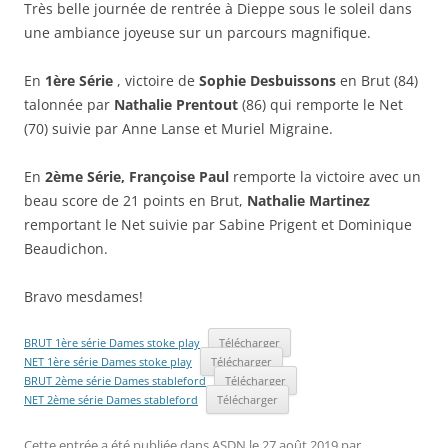
Très belle journée de rentrée à Dieppe sous le soleil dans
une ambiance joyeuse sur un parcours magnifique.
En
1ère Série
, victoire de
Sophie Desbuissons
en Brut (84)
talonnée par
Nathalie Prentout
(86) qui remporte le Net
(70) suivie par Anne Lanse et Muriel Migraine.
En
2ème Série, Françoise Paul
remporte la victoire avec un
beau score de 21 points en Brut,
Nathalie Martinez
remportant le Net suivie par Sabine Prigent et Dominique
Beaudichon.
Bravo mesdames!
BRUT 1ère série Dames stoke play
Télécharger
NET 1ère série Dames stoke play
Télécharger
BRUT 2ème série Dames stableford
Télécharger
NET 2ème série Dames stableford
Télécharger
Cette entrée a été publiée dans
ASDN
le
27 août 2019
par