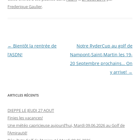
Frederique Gaulier
.
Navigation
←
Bientôt la rentrée de
Notre RyderCup au golf de
des
l’ASDN!
Nampont-Saint-Martin les 19-
articles
20 Septembre prochains… On
y arrive!
→
ARTICLES RÉCENTS
DIEPPE LE JEUDI 27 AOUT
Finies les vacances!
Une météo capricieuse aujourd’hui, Mardi 09.06.2026 au Golf de
l’Amirauté!