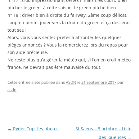
n° 17 : trou impressionnant certes ! mais très court, bien
pitcher le green, à cette saison, le green pitche bien
n° 18 : driver bien à droite du fairway, 2ème coup délicat,
coup en pente, jouer vers la droite du green et ça descend
tout seul
Alors, vous vous sentez prêtes à affronter les quelques
pièges annoncés ? Vous la remercierez lors du repas pour
son aide précieuse.
Ne reste plus qu’à gérer la météo qui, si l’on en croit météo
france, ne devrait pas être mauvaise du tout.
Cette entrée a été publiée dans
ASDN
le
21 septembre 2017
par
asdn
.
Navigation
←
Ryder Cup, les photos
St Saens – 3 octobre – Liste
des
des joueuses
→