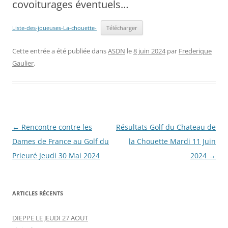
covoiturages éventuels…
Liste-des-joueuses-La-chouette-
Télécharger
Cette entrée a été publiée dans
ASDN
le
8 juin 2024
par
Frederique
Gaulier
.
Navigation
←
Rencontre contre les
Résultats Golf du Chateau de
des
Dames de France au Golf du
la Chouette Mardi 11 Juin
articles
Prieuré Jeudi 30 Mai 2024
2024
→
ARTICLES RÉCENTS
DIEPPE LE JEUDI 27 AOUT