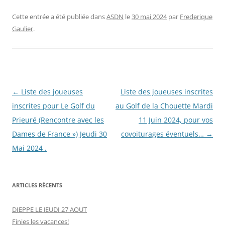
Cette entrée a été publiée dans
ASDN
le
30 mai 2024
par
Frederique
Gaulier
.
Navigation
←
Liste des joueuses
Liste des joueuses inscrites
des
inscrites pour Le Golf du
au Golf de la Chouette Mardi
articles
Prieuré (Rencontre avec les
11 Juin 2024, pour vos
Dames de France ») Jeudi 30
covoiturages éventuels…
→
Mai 2024 .
ARTICLES RÉCENTS
DIEPPE LE JEUDI 27 AOUT
Finies les vacances!